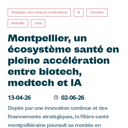
Développer votre entreprise à l'international
IA
Innovation
MedVallée
Santé
Montpellier, un
écosystème santé en
pleine accélération
entre biotech,
medtech et IA
Écrit le
13-04-26
02-06-26
Modifié
Dopée par une innovation continue et des
financements stratégiques, la filière santé
montpelliéraine poursuit sa montée en