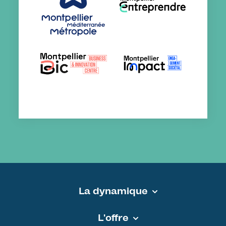
La dynamique
Pied de page - MEDVALLEE
L'offre