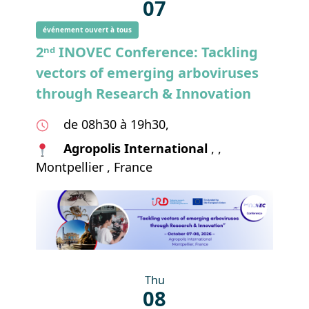
07
événement ouvert à tous
2ⁿᵈ INOVEC Conference: Tackling
vectors of emerging arboviruses
through Research & Innovation
de 08h30 à 19h30,
Agropolis International
, ,
Montpellier , France
Thu
08