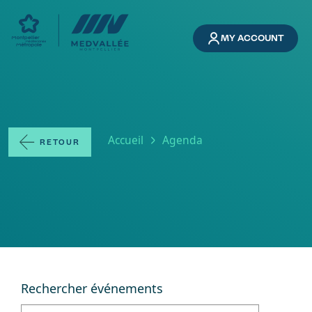
Skip to main content
MY ACCOUNT
Breadcrumb
Accueil
Agenda
RETOUR
Rechercher événements