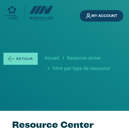
Skip to main content
MY ACCOUNT
Breadcrumb
Accueil
Resource center
RETOUR
Filtre par type de ressource
Resource Center