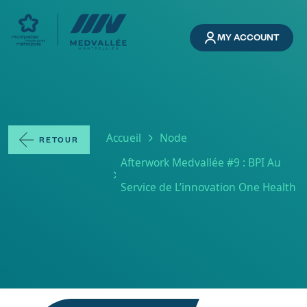
Skip to main content
MY ACCOUNT
Breadcrumb
Accueil
Node
RETOUR
Afterwork Medvallée #9 : BPI Au
Service de L’innovation One Health