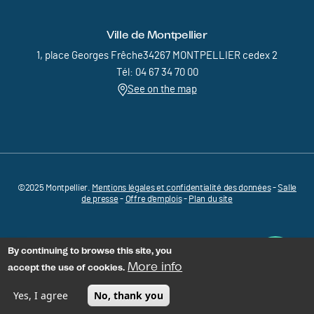
Ville de Montpellier
1, place Georges Frêche34267 MONTPELLIER cedex 2
Tél: 04 67 34 70 00
See on the map
©2025 Montpellier.
Mentions légales et confidentialité des données
Pied de page - Menu bas - MEDVALLEE
-
Salle
de presse
-
Offre d'emplois
-
Plan du site
By continuing to browse this site, you
More info
accept the use of cookies.
Yes, I agree
No, thank you
MENU