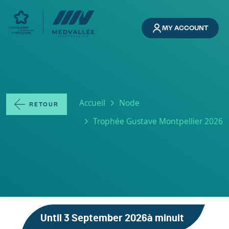
Skip to main content
MY ACCOUNT
Breadcrumb
Accueil
Node
RETOUR
Trophée Gustave Montpellier 2026
Until
3 September 2026
à minuit